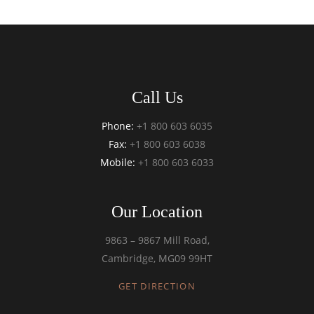
Call Us
Phone:
+1 800 603 6035
Fax:
+1 800 603 6038
Mobile:
+1 800 603 6033
Our Location
9863 – 9867 Mill Road,
Cambridge, MG09 99HT
GET DIRECTION