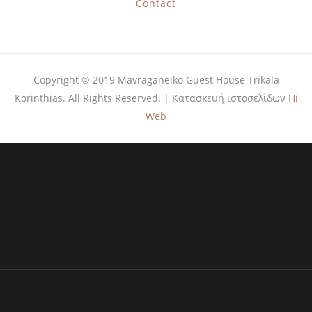
Contact
Copyright © 2019 Mavraganeiko Guest House Trikala
Korinthias. All Rights Reserved. | Κατασκευή ιστοσελίδων
Hi
Web
Offers & Packages
Donec eget tellus non erat lacinia fermentum. Donec
in velit vel ipsum auctor pulvinar.